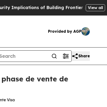
ications of Building Frontier AI Data Centers O
View all
Provided by AGP
Share
 phase de vente de
nte Visa