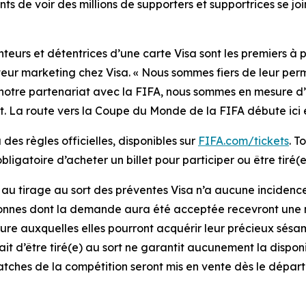
s de voir des millions de supporters et supportrices se j
teurs et détentrices d’une carte Visa sont les premiers à po
teur marketing chez Visa. « Nous sommes fiers de leur per
otre partenariat avec la FIFA, nous sommes en mesure d’off
nt. La route vers la Coupe du Monde de la FIFA débute ici 
des règles officielles, disponibles sur
FIFA.com/tickets
. T
obligatoire d’acheter un billet pour participer ou être tiré(e
au tirage au sort des préventes Visa n’a aucune incidence su
onnes dont la demande aura été acceptée recevront une not
ure auxquelles elles pourront acquérir leur précieux sésam
it d’être tiré(e) au sort ne garantit aucunement la disponib
tches de la compétition seront mis en vente dès le départ. 