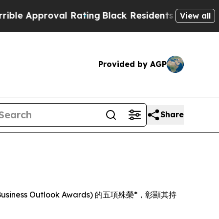
 Approval Rating
Black Residents Warned of Abus
View all
Provided by AGP
Share
usiness Outlook Awards) 的五項殊榮*，彰顯其持