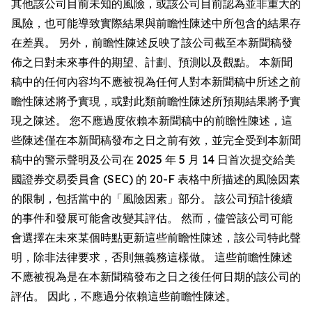
其他該公司目前未知的風險，或該公司目前認為並非重大的
風險，也可能導致實際結果與前瞻性陳述中所包含的結果存
在差異。 另外，前瞻性陳述反映了該公司截至本新聞稿發
佈之日對未來事件的期望、計劃、預測以及觀點。 本新聞
稿中的任何內容均不應被視為任何人對本新聞稿中所述之前
瞻性陳述將予實現，或對此類前瞻性陳述所預期結果將予實
現之陳述。 您不應過度依賴本新聞稿中的前瞻性陳述，這
些陳述僅在本新聞稿發布之日之前有效，並完全受到本新聞
稿中的警示聲明及公司在 2025 年 5 月 14 日首次提交給美
國證券交易委員會 (SEC) 的 20-F 表格中所描述的風險因素
的限制，包括當中的「風險因素」部分。 該公司預計後續
的事件和發展可能會改變其評估。 然而，儘管該公司可能
會選擇在未來某個時點更新這些前瞻性陳述，該公司特此聲
明，除非法律要求，否則無義務這樣做。 這些前瞻性陳述
不應被視為是在本新聞稿發布之日之後任何日期的該公司的
評估。 因此，不應過分依賴這些前瞻性陳述。