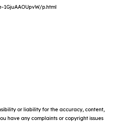
nce-1GjuAAOUpvW/p.html
ility or liability for the accuracy, content,
f you have any complaints or copyright issues