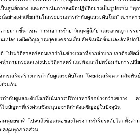
็นศูนย์กลาง และการเน้นการลงมือปฏิบัติอย่างเป็นรูปธรรม "ทุกป
ประโยชน์อย่างเท่าเทียมกันในกระบวนการกำกับดูแลระดับโลก" เขากล่า
ลายมากขึ้น เช่น การก่อการร้าย วิกฤตผู้ลี้ภัย และอาชญากรรม
ยนแปลง แต่จิตวิญญาณยุคสงครามเย็น ลัทธิเหนือชั้น และลัทธิปกป
้ "ประวัติศาสตร์สอนเราว่าในช่วงเวลาที่ยากลำบาก เราต้องยึดมั่น
นหน้าตามกระแสแห่งประวัติศาสตร์ และพัฒนาไปพร้อมกับการเปลี่
การเสริมสร้างการกำกับดูแลระดับโลก โดยส่งเสริมความสัมพันธ์
ร่วมกัน
นการกำกับดูแลระดับโลกที่เน้นการปรึกษาหารืออย่างกว้างขวาง 
ัญหาที่เร่งด่วนซึ่งมนุษยชาติกำลังเผชิญอยู่ในปัจจุบัน
ลมนุษยชาติ ไปจนถึงข้อเสนอของโครงการริเริ่มระดับโลกทั้งสา
รอบคลุมทุกภาคส่วน