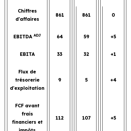
Chiffres
861
861
0
d'affaires
ADJ
EBITDA
64
59
+5
EBITA
33
32
+1
Flux de
trésorerie
9
5
+4
d'exploitation
FCF avant
frais
112
107
+5
financiers et
impôts