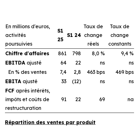
En millions d'euros,
Taux de
Taux de
S1
activités
S1 24
change
change
25
poursuivies
réels
constants
Chiffre d'affaires
861
798
8,0 %
9,4 %
EBITDA
ajusté
64
22
ns
ns
En % des ventes
7,4
2,8
463 bps
469 bps
EBITA
ajusté
33
(12)
ns
ns
FCF
après intérêts,
impôts et coûts de
91
22
69
na
restructuration
Répartition des ventes par produit