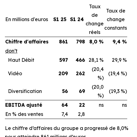
Taux
Taux de
de
En millions d'euros
S1 25
S1 24
change
change
constants
réels
Chiffre d'affaires
861
798
8,0 %
9,4 %
don’t
Haut Débit
597
466
28,1 %
29,9 %
(20,4
Vidéo
209
262
(19,4 %)
%)
(20,0
Diversification
56
69
(19,3 %)
%)
EBITDA ajusté
64
22
ns
ns
En % des ventes
7,4
2,8
Le chiffre d’affaires du groupe a progressé de 8,0%
pour atteindre 861 millions d’euros.