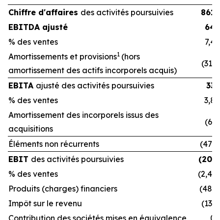
Chiffre d'affaires
des activités poursuivies
861
EBITDA ajusté
64
% des ventes
7,4
1
Amortissements et provisions
(hors
(31)
amortissement des actifs incorporels acquis)
EBITA
ajusté des activités poursuivies
33
% des ventes
3,8
Amortissement des incorporels issus des
(6)
acquisitions
Éléments non récurrents
(47)
EBIT
des activités poursuivies
(20)
% des ventes
(2,4)
Produits (charges) financiers
(48)
Impôt sur le revenu
(13)
Contribution des sociétés mises en équivalence
0