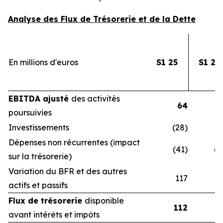
Analyse des Flux de Trésorerie et de la Dette
En millions d'euros
S1 25
S1 24
EBITDA ajusté
des activités
64
poursuivies
Investissements
(28)
(3
Dépenses non récurrentes (impact
(41)
(4
sur la trésorerie)
Variation du BFR et des autres
117
1
actifs et passifs
Flux de trésorerie
disponible
112
avant intérêts et impôts